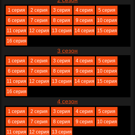
2 сезон
1 серия
2 серия
3 серия
4 серия
5 серия
6 серия
7 серия
8 серия
9 серия
10 серия
11 серия
12 серия
13 серия
14 серия
15 серия
16 серия
3 сезон
1 серия
2 серия
3 серия
4 серия
5 серия
6 серия
7 серия
8 серия
9 серия
10 серия
11 серия
12 серия
13 серия
14 серия
15 серия
16 серия
4 сезон
1 серия
2 серия
3 серия
4 серия
5 серия
6 серия
7 серия
8 серия
9 серия
10 серия
11 серия
12 серия
13 серия