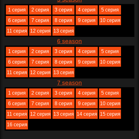
1 серия
2 серия
3 серия
4 серия
5 серия
6 серия
7 серия
8 серия
9 серия
10 серия
11 серия
12 серия
13 серия
6 season
1 серия
2 серия
3 серия
4 серия
5 серия
6 серия
7 серия
8 серия
9 серия
10 серия
11 серия
12 серия
13 серия
7 season
1 серия
2 серия
3 серия
4 серия
5 серия
6 серия
7 серия
8 серия
9 серия
10 серия
11 серия
12 серия
13 серия
14 серия
15 серия
16 серия