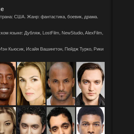
ле
 Страна: США. Жанр: фантастика, боевик, драма.
ом языке: Дубляж, LostFilm, NewStudio, AlexFilm,
Иэн Кьюсик, Исайя Вашингтон, Пейдж Турко, Рики