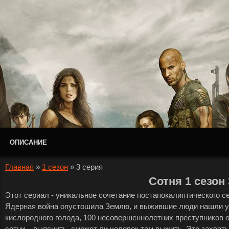
ОПИСАНИЕ
Главная
»
1 сезон
»
3 серия
Сотня 1 сезон
Этот сериал - уникальное сочетание постапокалиптического 
Ядерная война опустошила Землю, и выжившие люди нашли у
кислородного голода, 100 несовершеннолетних преступников 
сотни – выяснить, сможет ли человек там выжить. Это захва