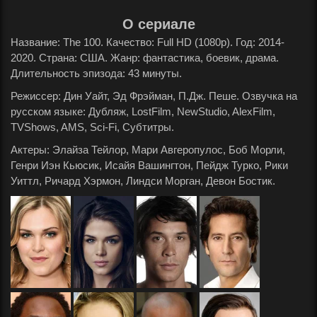
О сериале
Название: The 100. Качество: Full HD (1080p). Год: 2014-
2020. Страна: США. Жанр: фантастика, боевик, драма.
Длительность эпизода: 43 минуты.
Режиссер: Дин Уайт, Эд Фрэйман, П.Дж. Пеше. Озвучка на
русском языке: Дубляж, LostFilm, NewStudio, AlexFilm,
TVShows, AMS, Sci-Fi, Субтитры.
Актеры: Элайза Тейлор, Мари Авгеропулос, Боб Морли,
Генри Иэн Кьюсик, Исайя Вашингтон, Пейдж Турко, Рики
Уиттл, Ричард Хэрмон, Линдси Морган, Девон Бостик.