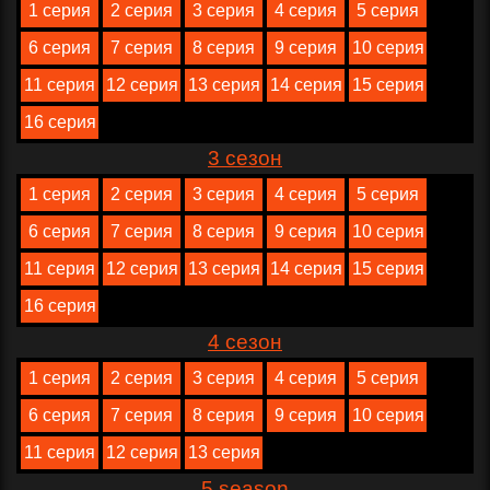
1 серия
2 серия
3 серия
4 серия
5 серия
6 серия
7 серия
8 серия
9 серия
10 серия
11 серия
12 серия
13 серия
14 серия
15 серия
16 серия
3 сезон
1 серия
2 серия
3 серия
4 серия
5 серия
6 серия
7 серия
8 серия
9 серия
10 серия
11 серия
12 серия
13 серия
14 серия
15 серия
16 серия
4 сезон
1 серия
2 серия
3 серия
4 серия
5 серия
6 серия
7 серия
8 серия
9 серия
10 серия
11 серия
12 серия
13 серия
5 season