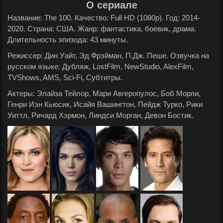
О сериале
Название: The 100. Качество: Full HD (1080p). Год: 2014-
2020. Страна: США. Жанр: фантастика, боевик, драма.
Длительность эпизода: 43 минуты.
Режиссер: Дин Уайт, Эд Фрэйман, П.Дж. Пеше. Озвучка на
русском языке: Дубляж, LostFilm, NewStudio, AlexFilm,
TVShows, AMS, Sci-Fi, Субтитры.
Актеры: Элайза Тейлор, Мари Авгеропулос, Боб Морли,
Генри Иэн Кьюсик, Исайя Вашингтон, Пейдж Турко, Рики
Уиттл, Ричард Хэрмон, Линдси Морган, Девон Бостик.