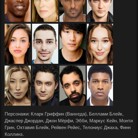
Персонажи: Кларк Гриффин (Ванхеда), Беллами Блейк,
Джаспер Джордан, Джон Мёрфи, Эбби, Маркус Кейн, Монти
Грин, Октавия Блейк, Рейвен Рейес, Телониус Джаха, Финн
Коллинз.