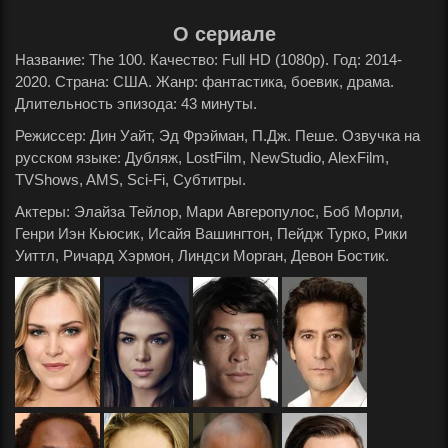
О сериале
Название: The 100. Качество: Full HD (1080p). Год: 2014-
2020. Страна: США. Жанр: фантастика, боевик, драма.
Длительность эпизода: 43 минуты.
Режиссер: Дин Уайт, Эд Фрэйман, П.Дж. Пеше. Озвучка на
русском языке: Дубляж, LostFilm, NewStudio, AlexFilm,
TVShows, AMS, Sci-Fi, Субтитры.
Актеры: Элайза Тейлор, Мари Авгеропулос, Боб Морли,
Генри Иэн Кьюсик, Исайя Вашингтон, Пейдж Турко, Рики
Уиттл, Ричард Хэрмон, Линдси Морган, Девон Бостик.