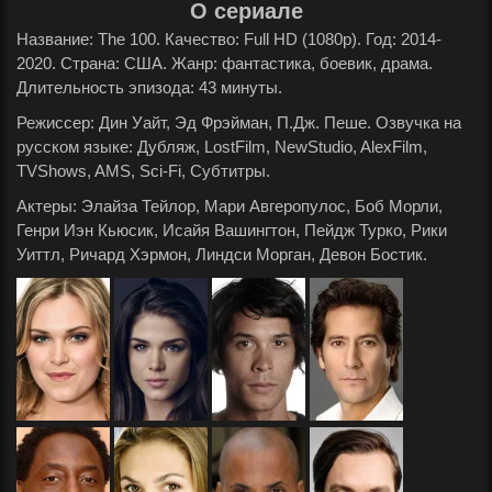
О сериале
Название: The 100. Качество: Full HD (1080p). Год: 2014-
2020. Страна: США. Жанр: фантастика, боевик, драма.
Длительность эпизода: 43 минуты.
Режиссер: Дин Уайт, Эд Фрэйман, П.Дж. Пеше. Озвучка на
русском языке: Дубляж, LostFilm, NewStudio, AlexFilm,
TVShows, AMS, Sci-Fi, Субтитры.
Актеры: Элайза Тейлор, Мари Авгеропулос, Боб Морли,
Генри Иэн Кьюсик, Исайя Вашингтон, Пейдж Турко, Рики
Уиттл, Ричард Хэрмон, Линдси Морган, Девон Бостик.