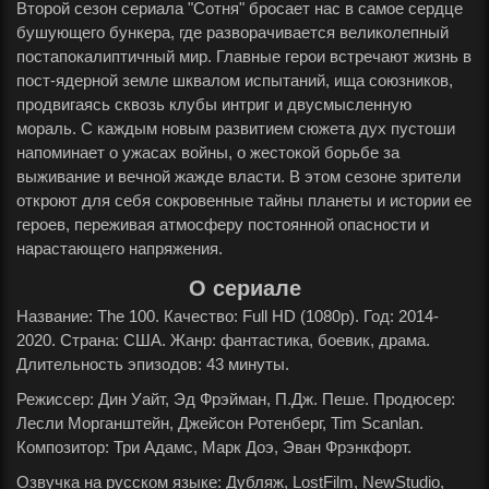
Второй сезон сериала "Сотня" бросает нас в самое сердце
бушующего бункера, где разворачивается великолепный
постапокалиптичный мир. Главные герои встречают жизнь в
пост-ядерной земле шквалом испытаний, ища союзников,
продвигаясь сквозь клубы интриг и двусмысленную
мораль. С каждым новым развитием сюжета дух пустоши
напоминает о ужасах войны, о жестокой борьбе за
выживание и вечной жажде власти. В этом сезоне зрители
откроют для себя сокровенные тайны планеты и истории ее
героев, переживая атмосферу постоянной опасности и
нарастающего напряжения.
О сериале
Название: The 100. Качество: Full HD (1080p). Год: 2014-
2020. Страна: США. Жанр: фантастика, боевик, драма.
Длительность эпизодов: 43 минуты.
Режиссер: Дин Уайт, Эд Фрэйман, П.Дж. Пеше. Продюсер:
Лесли Морганштейн, Джейсон Ротенберг, Tim Scanlan.
Композитор: Три Адамс, Марк Доэ, Эван Фрэнкфорт.
Озвучка на русском языке: Дубляж, LostFilm, NewStudio,