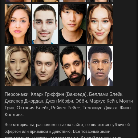
Персонажи: Кларк Гриффин (Ванхеда), Беллами Блейк,
Джаспер Джордан, Джон Мёрфи, Эбби, Маркус Кейн, Монти
Грин, Октавия Блейк, Рейвен Рейес, Телониус Джаха, Финн
Коллинз.
Все материалы, расположенные на сайте, не являются публичной
офертой или призывом к действию. Все товарные знаки