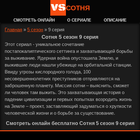
СОТНЯ
СМОТРЕТЬ ОНЛАЙН
О СЕРИАЛЕ
ОПИСАНИЕ
Главная
»
5 сезон
»
9 серия
Сотня 5 сезон 9 серия
Этот сериал - уникальное сочетание
постапокалиптического сеттинга и захватывающей борьбы
за выживание. Ядерная война опустошила Землю, и
выжившие люди нашли убежище на орбитальной станции.
Ввиду угрозы кислородного голода, 100
несовершеннолетних преступников отправляются на
заброшенную планету. Миссия сотни – выяснить, сможет
ли человек там выжить. Это захватывающая история о
падении цивилизации и первых попытках возродить жизнь
на Земле – проект, заставляющий задуматься о хрупкости
человеческой жизни и о борьбе за существование.
Смотреть онлайн бесплатно Сотня 5 сезон 9 серия