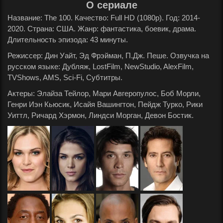
О сериале
Название: The 100. Качество: Full HD (1080p). Год: 2014-
2020. Страна: США. Жанр: фантастика, боевик, драма.
Длительность эпизода: 43 минуты.
Режиссер: Дин Уайт, Эд Фрэйман, П.Дж. Пеше. Озвучка на
русском языке: Дубляж, LostFilm, NewStudio, AlexFilm,
TVShows, AMS, Sci-Fi, Субтитры.
Актеры: Элайза Тейлор, Мари Авгеропулос, Боб Морли,
Генри Иэн Кьюсик, Исайя Вашингтон, Пейдж Турко, Рики
Уиттл, Ричард Хэрмон, Линдси Морган, Девон Бостик.